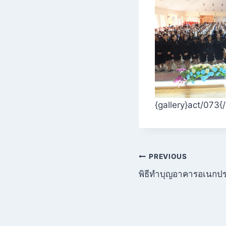
{gallery}act/073{/
แนะแนว
PREVIOUS
พิธีทำบุญอาคารอเนกปร
เรื่อง