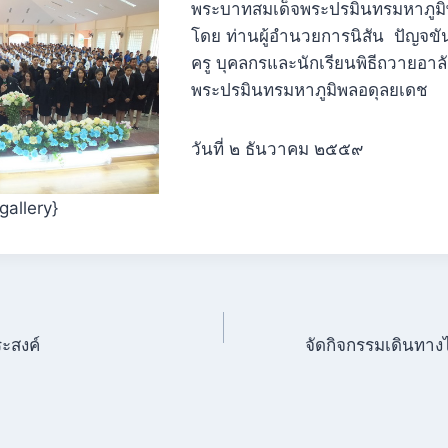
พระบาทสมเด็จพระปรมินทรมหาภูม
โดย ท่านผู้อำนวยการนิสัน ปัญจขั
ครู บุคลกรและนักเรียนพิธีถวายอา
พระปรมินทรมหาภูมิพลอดุลยเดช
วันที่ ๒ ธันวาคม ๒๕๕๙
gallery}
ะสงค์
จัดกิจกรรมเดินทาง