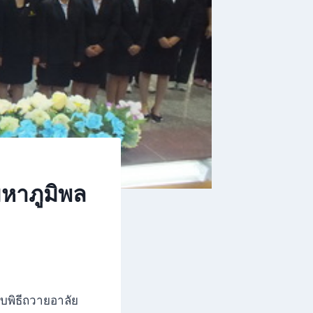
หาภูมิพล
บพิธีถวายอาลัย