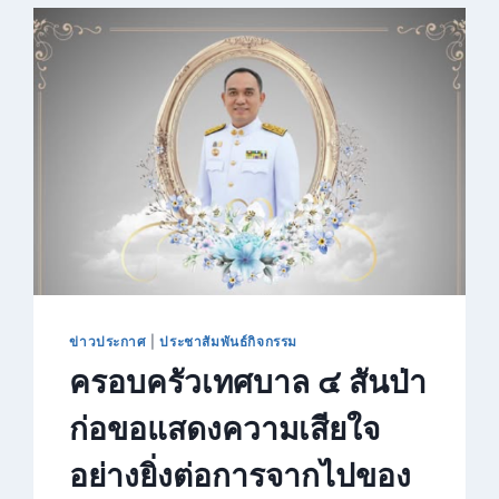
ผู้
มี
สิทธิ์
เข้า
รับ
การ
ประเมิน
ความ
พร้อม
ก่อน
เข้า
เรียน
ประจำ
ปี
การ
ข่าวประกาศ
|
ประชาสัมพันธ์กิจกรรม
ศึกษา
ครอบครัวเทศบาล ๔ สันป่า
๒๕๖๙
ก่อขอแสดงความเสียใจ
อย่างยิ่งต่อการจากไปของ