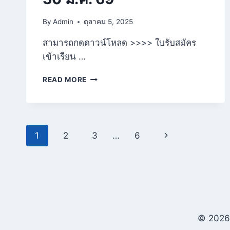
By
Admin
ตุลาคม 5, 2025
สามารถกดดาวน์โหลด >>>> ใบรับสมัคร
เข้าเรียน …
ประกาศ!!
READ MORE
ขยาย
การ
รับ
สมัคร
Page
นักเรียน
1
2
3
…
6
Next
ระดับ
navigation
อนุบาล1
Page
และ
ประถม
ศึกษา
ปี
ที่
© 2026 
1
ปี