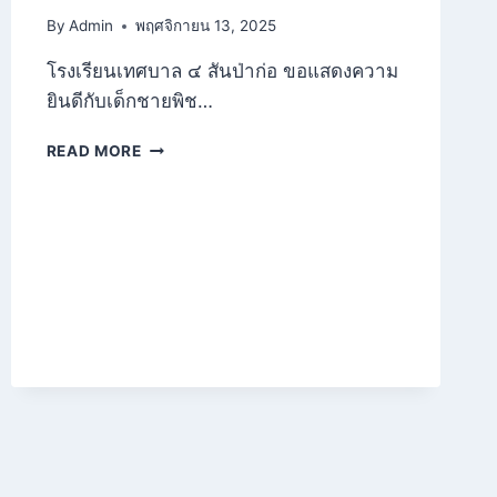
By
Admin
พฤศจิกายน 13, 2025
โรงเรียนเทศบาล ๔ สันป่าก่อ ขอแสดงความ
ยินดีกับเด็กชายพิช…
ขอ
READ MORE
แสดง
ความ
ยินดี
กับ
คน
เก่ง
ท.4
โครงการ
เพชร
ล้าน
นา