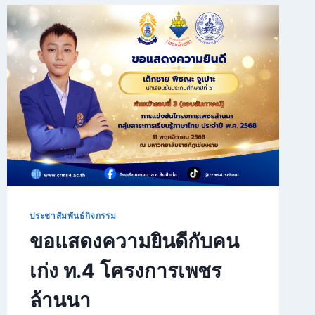
ใน
วัน
เด็ก
แห่ง
ชาติ
ประจำ
ปี
2569
ประชาสัมพันธ์กิจกรรม
ขอแสดงความยินดีกับคน
เก่ง ท.4 โครงการเพชร
ล้านนา