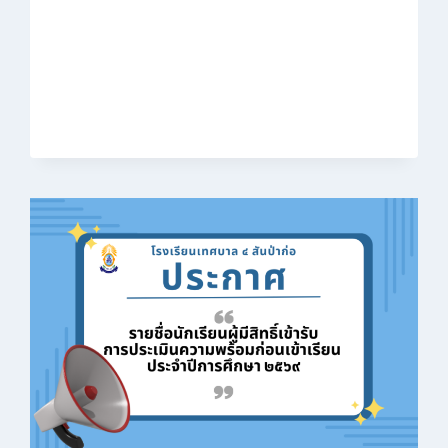
ประเมิน
เพื่อ
บรรจุ
เป็น
ลูกจ้าง
ชั่วคราว
ตำแหน่ง
พี่
เลี้ยง
เด็ก
(ระดับ
ปฐมวัย)