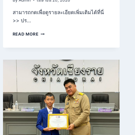
สามารถกดเพื่อดูรายละเอียดเพิ่มเติมได้ที่นี่
>> ปร…
READ MORE
ประกาศ
รับ
สมัคร
พนักงาน
จ้าง
ตำแหน่ง
ครู
อัตรา
จ้าง
จำนวน
๒
อัตรา
(ภาษา
ไทย
และ