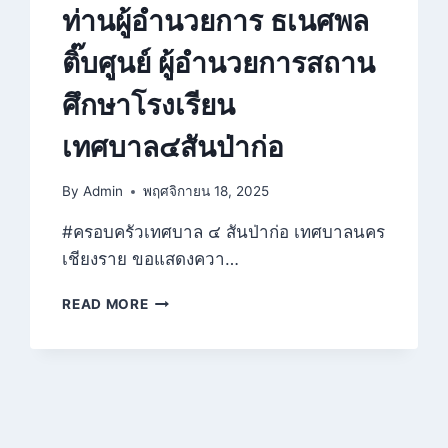
ท่านผู้อำนวยการ ธเนศพล
ติ๊บศูนย์ ผู้อำนวยการสถาน
ศึกษาโรงเรียน
เทศบาล๔สันป่าก่อ
By
Admin
พฤศจิกายน 18, 2025
#ครอบครัวเทศบาล ๔ สันป่าก่อ เทศบาลนคร
เชียงราย ขอแสดงควา…
ครอบครัว
READ MORE
เทศบาล
๔
สัน
ป่า
ก่อ
ขอ
แสดง