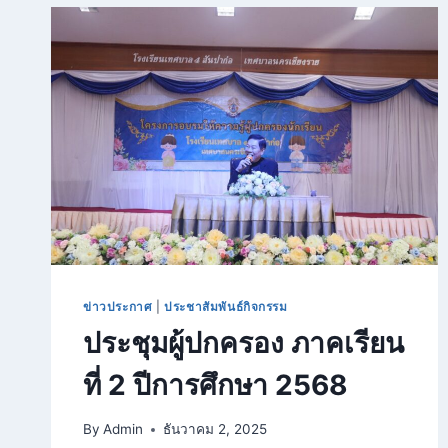
สมัคร
พนักงาน
จ้าง
ตำแหน่ง
พี่
เลี้ยง
เด็ก
จำนวน
๑
อัตรา
(ระดับ
ปฐมวัย)
ข่าวประกาศ
|
ประชาสัมพันธ์กิจกรรม
ประชุมผู้ปกครอง ภาคเรียน
ที่ 2 ปีการศึกษา 2568
By
Admin
ธันวาคม 2, 2025