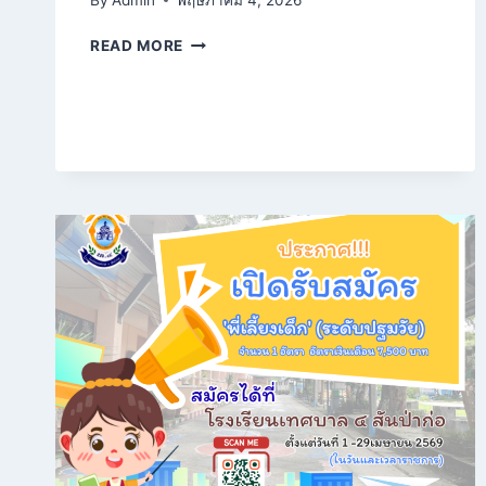
ประกาศ
READ MORE
ราย
ชื่อ
ผู้
ผ่าน
การ
สอบ
คัด
เลือก
ครู
อัตรา
จ้าง
วิชา
เอก
ภาษา
ไทย
และ
ศิลปะ