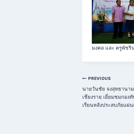
มงคล และ ครูพัชริ
แนะแนว
PREVIOUS
นายวันชัย จงสุทธานา
เรื่อง
เชียงราย เยี่ยมชมกอ
เรียนหลังประสบภัยแผ่