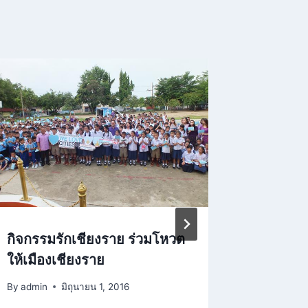
กิจกรรมรักเชียงราย ร่วมโหวต
ประมวลภ
ให้เมืองเชียงราย
ธีร์ เก
อิศราพร 
By
admin
มิถุนายน 1, 2016
By
Admin