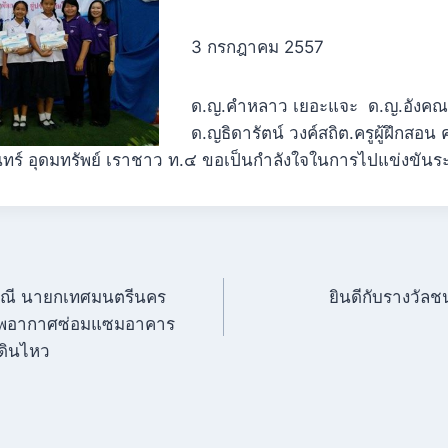
3 กรกฎาคม 2557
ด.ญ.คำหลาว เยอะแจะ ด.ญ.อังคณา 
ด.ญธิดารัตน์ วงค์สถิต.ครูผู้ฝึกสอ
นทร์ อุดมทรัพย์ เราชาว ท.๔ ขอเป็นกำลังใจในการไปแข่งขัน
มณี นายกเทศมนตรีนคร
ยินดีกับรางวัลช
งทัพอากาศซ่อมแซมอาคาร
นดินไหว