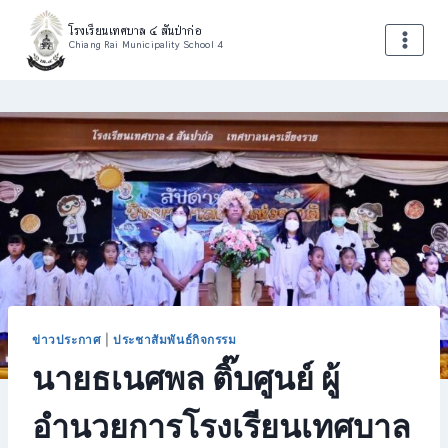
Skip
โรงเรียนเทศบาล ๔ สันป่าก่อ
to
Chiang Rai Municipality School 4
content
ข่าวประกาศ
|
ประชาสัมพันธ์กิจกรรม
นายธเนศพล ติ๊บศูนย์ ผู้
อำนวยการโรงเรียนเทศบาล