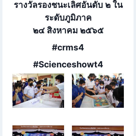
รางวัลรองชนะเลิศอันดับ ๒ ใน
ระดับภูมิภาค
๒๔ สิงหาคม ๒๕๖๕
#crms4
#Scienceshowt4