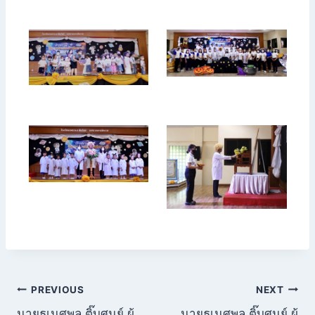
แนะแนว
PREVIOUS
NEXT
นายธเนศพล ติ๊บศูนย์ ผู้
นายธเนศพล ติ๊บศูนย์ ผู้