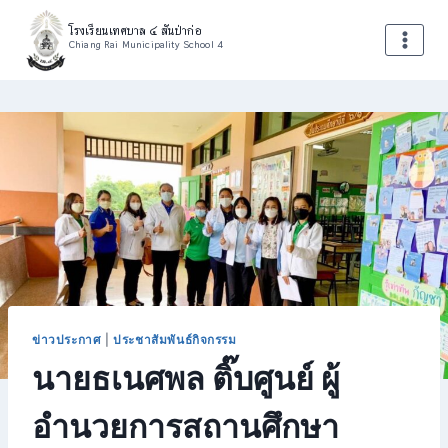
Skip
โรงเรียนเทศบาล ๔ สันป่าก่อ
to
Chiang Rai Municipality School 4
content
ข่าวประกาศ
|
ประชาสัมพันธ์กิจกรรม
นายธเนศพล ติ๊บศูนย์ ผู้
อำนวยการสถานศึกษา