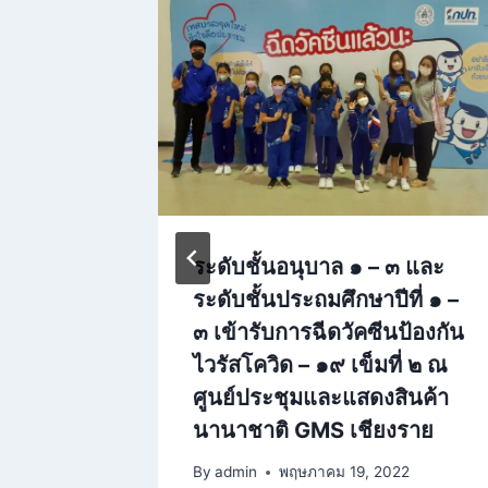
ร์
ระดับชั้นอนุบาล ๑ – ๓ และ
นโลยี
ระดับชั้นประถมศึกษาปีที่ ๑ –
๓ เข้ารับการฉีดวัคซีนป้องกัน
2
ไวรัสโควิด – ๑๙ เข็มที่ ๒ ณ
ศูนย์ประชุมและแสดงสินค้า
นานาชาติ GMS เชียงราย
By
admin
พฤษภาคม 19, 2022