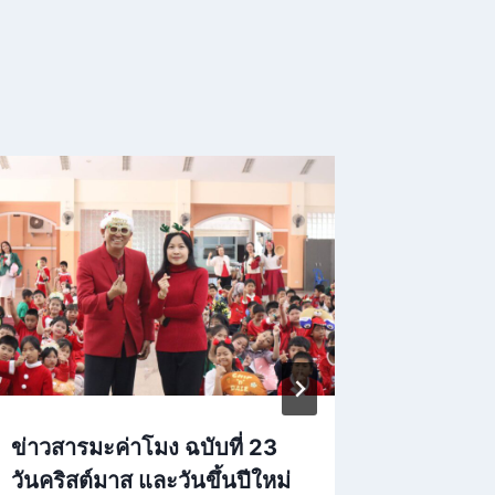
ข่าวสารมะค่าโมง ฉบับที่ 23
ค่ายภูม
วันคริสต์มาส และวันขึ้นปีใหม่
ปี 2