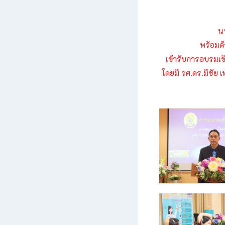
น
พร้อมด
เข้ารับการอบรมเช
โดยมี รศ.ดร.มีชัย