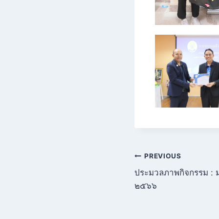
PREVIOUS
ประมวลภาพกิจกรรม : ม
๒๕๖๖