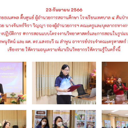
23 กันยายน 2566
ายธเนศพล ติ๊บศูนย์ ผู้อำนวยการสถานศึกษา โรงเรียนเทศบาล ๔ สันป่าก
้วย นางจันทร์จิรา วิญญา รองผู้อำนวยการฯ คณะครูและบุคลากรทางก
ิงปฏิบัติการ
#การสอนแบบโครงงานวิทยาศาสตร์และการสอนในรูปแ
 เทพนุรัตน์ และ ผศ. ดร.แสงระวี ณ ลำพูน อาจารย์ประจำคณะครุศาสตร์
เชียงราย ให้ความอนุเคราะห์มาเป็นวิทยากรให้ความรู้ในครั้งนี้