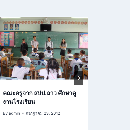
คณะครูจาก สปป.ลาว ศึกษาดู
พิธีถวา
งานโรงเรียน
พระปรมิ
เดช
By
admin
กรกฎาคม 23, 2012
By
admin