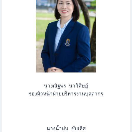
นางณัฐพร นาวิศิษฎ์
รองหัวหน้าฝ่ายบริหารงานบุคลากร
นางน้ำฝน ชัยเลิศ