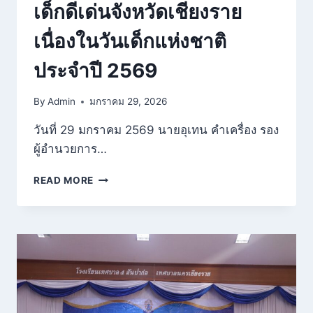
เด็กดีเด่นจังหวัดเชียงราย
๒๕๖๙
เนื่องในวันเด็กแห่งชาติ
ประจำปี 2569
By
Admin
มกราคม 29, 2026
วันที่ 29 มกราคม 2569 นายอุเทน คำเครื่อง รอง
ผู้อำนวยการ…
เด็ก
READ MORE
ดี
เด่น
จังหวัด
เชียงราย
เนื่อง
ใน
วัน
เด็ก
แห่ง