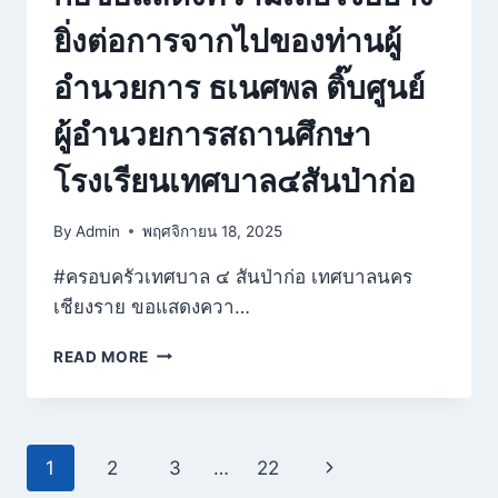
ยิ่งต่อการจากไปของท่านผู้
อำนวยการ ธเนศพล ติ๊บศูนย์
ผู้อำนวยการสถานศึกษา
โรงเรียนเทศบาล๔สันป่าก่อ
By
Admin
พฤศจิกายน 18, 2025
#ครอบครัวเทศบาล ๔ สันป่าก่อ เทศบาลนคร
เชียงราย ขอแสดงควา…
ครอบครัว
READ MORE
เทศบาล
๔
สัน
ป่า
Page
1
2
3
…
22
Next
ก่อ
ขอ