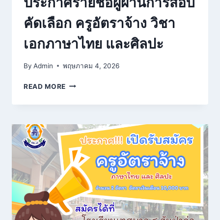
ประกาศรายชื่อผู้ผ่านการสอบ
คัดเลือก ครูอัตราจ้าง วิชา
เอกภาษาไทย และศิลปะ
By
Admin
พฤษภาคม 4, 2026
ประกาศ
READ MORE
ราย
ชื่อ
ผู้
ผ่าน
การ
สอบ
คัด
เลือก
ครู
อัตรา
จ้าง
วิชา
เอก