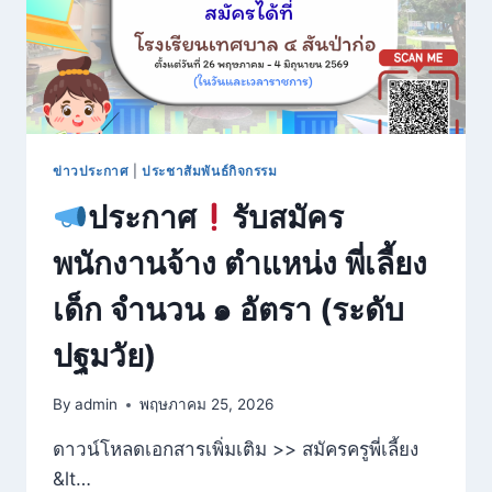
ที่
21
สวรรคโลก
วิชาการ
ระหว่าง
วัน
ที่
15-
ข่าวประกาศ
|
ประชาสัมพันธ์กิจกรรม
18
ประกาศ
รับสมัคร
มิ.ย.69
พนักงานจ้าง ตำแหน่ง พี่เลี้ยง
เด็ก จำนวน ๑ อัตรา (ระดับ
ปฐมวัย)
By
admin
พฤษภาคม 25, 2026
ดาวน์โหลดเอกสารเพิ่มเติม >> สมัครครูพี่เลี้ยง
&lt…