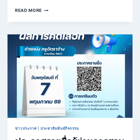
READ MORE
ประกาศ
รับ
สมัคร
พนักงาน
จ้าง
ตำแหน่ง
พี่
เลี้ยง
เด็ก
จำนวน
๑
อัตรา
(ระดับ
ปฐมวัย)
ข่าวประกาศ
|
ประชาสัมพันธ์กิจกรรม