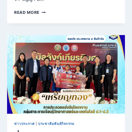
กิจกรรม
READ MORE
แห่
เทียน
และ
ถวาย
เทียน
พรรษา
ผ้าอาบ
น้ำ
ฝน
เนื่อง
ใน
เทศกาล
เข้า
พรรษา
ประจำ
ปี
การ
ศึกษา
ข่าวประกาศ
|
ประชาสัมพันธ์กิจกรรม
2569