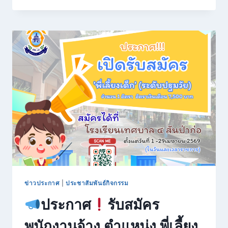
รับ
สมัคร
พนักงาน
จ้าง
ตำแหน่ง
ครู
อัตรา
จ้าง
จำนวน
๒
อัตรา
(ภาษา
ไทย
และ
ศิลปะ)
ข่าวประกาศ
|
ประชาสัมพันธ์กิจกรรม
ประกาศ
รับสมัคร
พนักงานจ้าง ตำแหน่ง พี่เลี้ยง