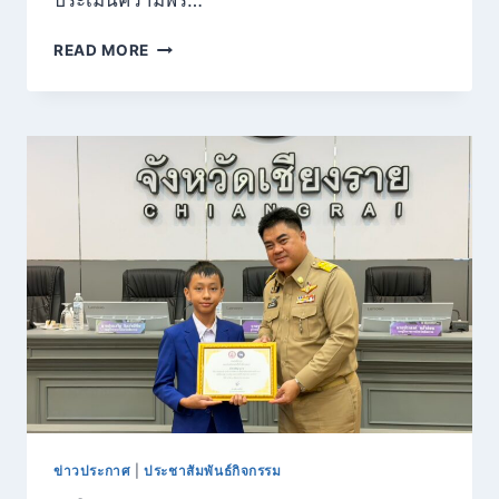
ประเมินความพร…
ประกาศ
READ MORE
ราย
ชื่อ
นักเรียน
ผู้
มี
สิทธิ์
เข้า
รับ
การ
ประเมิน
ความ
พร้อม
ก่อน
เข้า
เรียน
ประจำ
ปี
การ
ข่าวประกาศ
|
ประชาสัมพันธ์กิจกรรม
ศึกษา