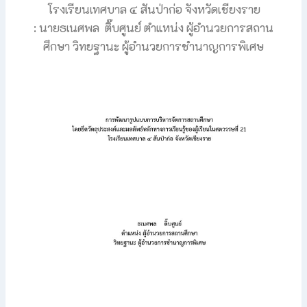
โรงเรียนเทศบาล ๔ สันป่าก่อ จังหวัดเชียงราย
: นายธเนศพล ติ๊บศูนย์ ตำแหน่ง ผู้อำนวยการสถาน
ศึกษา วิทยฐานะ ผู้อำนวยการชำนาญการพิเศษ