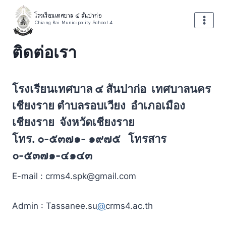
Skip
โรงเรียนเทศบาล ๔ สันป่าก่อ
to
Chiang Rai Municipality School 4
content
ติดต่อเรา
โรงเรียนเทศบาล ๔ สันปาก่อ เทศบาลนคร
เชียงราย ตำบลรอบเวียง อำเภอเมือง
เชียงราย จังหวัดเชียงราย
โทร. ๐-๕๓๗๑- ๑๙๗๕ โทรสาร
๐-๕๓๗๑-๔๑๔๓
E-mail : crms4.spk@gmail.com
Admin : Tassanee.su
@
crms4.ac.th