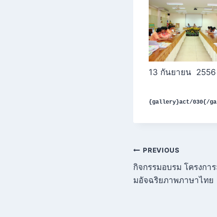
13 กันยายน 2556
{gallery}act/030{/ga
แนะแนว
PREVIOUS
กิจกรรมอบรม โครงการส
เรื่อง
มอัจฉริยภาพภาษาไทย