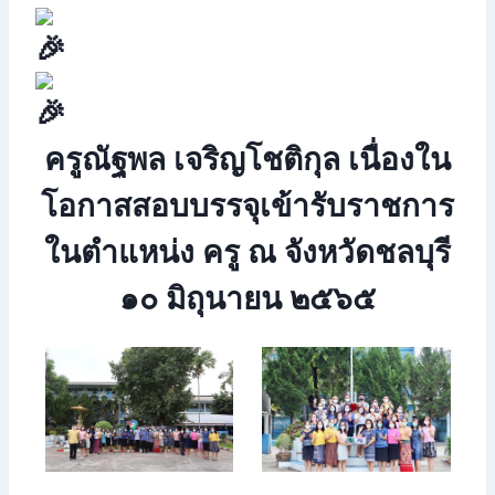
ครูณัฐพล เจริญโชติกุล เนื่องใน
โอกาสสอบบรรจุเข้ารับราชการ
ในตำแหน่ง ครู ณ จังหวัดชลบุรี
๑๐ มิถุนายน ๒๕๖๕