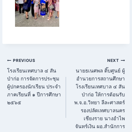
แนะแนว
PREVIOUS
NEXT
โรงเรียนเทศบาล ๔ สัน
นายธเนศพล ติ๊บศูนย์ ผู้
เรื่อง
ป่าก่อ การจัดการประชุม
อำนวยการสถานศึกษา
ผู้ปกครองนักเรียน ประจำ
โรงเรียนเทศบาล ๔ สัน
ภาคเรียนที่ ๑ ปีการศึกษา
ป่าก่อ ให้การต้อนรับ
๒๕๖๕
พ.จ.อ.วิทยา ลีละศาสตร์
รองปลัดเทศบาลนคร
เชียงราย นางอำไพ
จันทร์เงิน ผอ.สำนักการ