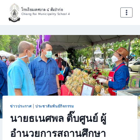
Skip
โรงเรียนเทศบาล ๔ สันป่าก่อ
to
Chiang Rai Municipality School 4
content
ข่าวประกาศ
|
ประชาสัมพันธ์กิจกรรม
นายธเนศพล ติ๊บศูนย์ ผู้
อำนวยการสถานศึกษา