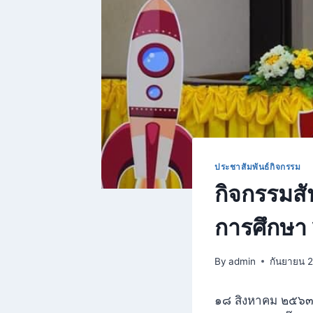
ประชาสัมพันธ์กิจกรรม
กิจกรรมส
การศึกษา
By
admin
กันยายน 
๑๘ สิงหาคม ๒๕๖