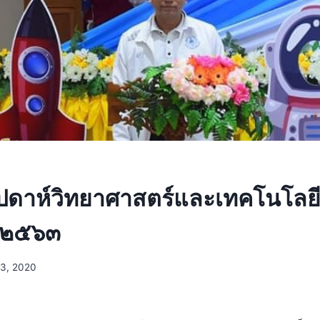
ัปดาห์วิทยาศาสตร์และเทคโนโลยี
 ๒๕๖๓
23, 2020
๓