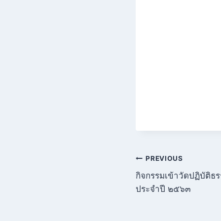
แนะแนว
PREVIOUS
กิจกรรมเข้าวัดปฏิบัต
เรื่อง
ประจำปี ๒๕๖๓